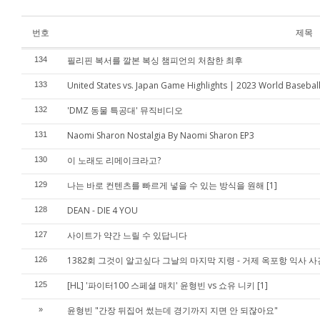
번호
제목
필리핀 복서를 깔본 복싱 챔피언의 처참한 최후
134
United States vs. Japan Game Highlights | 2023 World Baseball 
133
'DMZ 동물 특공대' 뮤직비디오
132
Naomi Sharon Nostalgia By Naomi Sharon EP3
131
이 노래도 리메이크라고?
130
나는 바로 컨텐츠를 빠르게 넣을 수 있는 방식을 원해
[1]
129
DEAN - DIE 4 YOU
128
사이트가 약간 느릴 수 있답니다
127
1382회 그것이 알고싶다 그날의 마지막 지령 - 거제 옥포항 익사 사
126
[HL] '파이터100 스페셜 매치' 윤형빈 vs 쇼유 니키
[1]
125
윤형빈 "간장 뒤집어 썼는데 경기까지 지면 안 되잖아요"
»