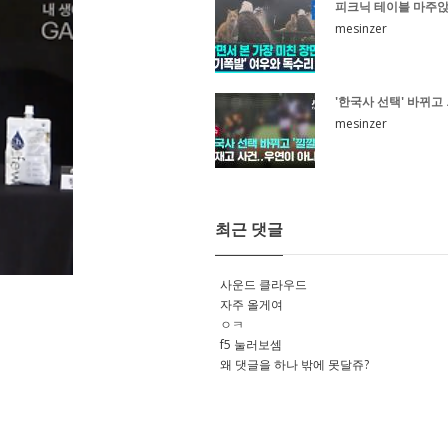
피크닉 테이블 마주앉
mesinzer
'한국사 선택' 바뀌고 .
mesinzer
최근 댓글
사운드 클라우드
자주 올게여
ㅇㅋ
f5 눌러보셈
왜 댓글을 하나 밖에 못달쥬?