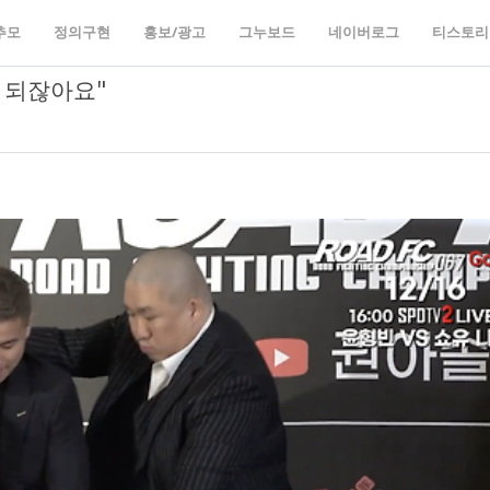
추모
정의구현
홍보/광고
그누보드
네이버로그
티스토리
 되잖아요"