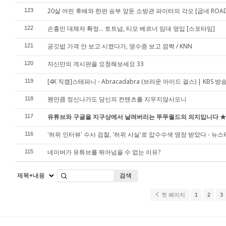
20살 어린 후배와 한판 승부 앞둔 소방관 파이터의 각오 [굽네 ROAD F
123
손흥민 대체자 확정... 토트넘, 티모 베르너 임대 영입 [스포타임]
122
공깃밥 가격 안 보고 시켰다가, 영수증 보고 깜짝 / KNN
121
자신만의 게시판을 요청해보세요 33
120
[4K 직캠]스테파니 - Abracadabra (브라운 아이드 걸스) | KBS 방
119
웬만큼 정신나가도 당신의 컨텐츠를 지우지않사오니
118
유튜브와 구글을 지구상에서 날려버리는 뚜뚜월드의 의지입니다 ★
117
'허위 인터뷰' 수사 검찰, '허위 사실'로 압수수색 영장 받았다 - 뉴
116
네이버가 유튜브를 뛰어넘을 수 없는 이유?
115
검색
첫 페이지
1
2
3