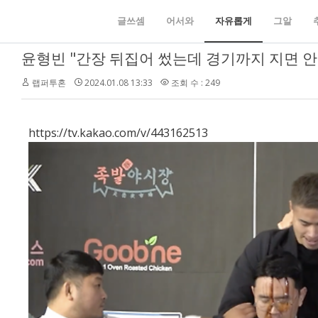
글쓰셈
어서와
자유롭게
그알
윤형빈 "간장 뒤집어 썼는데 경기까지 지면 안
랩퍼투혼
2024.01.08 13:33
조회 수 : 249
https://tv.kakao.com/v/443162513