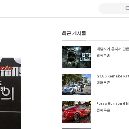
최근 게시물
개발자가 혼자서 만든 
랩퍼투혼
GTA 5 Remake RTX 5
랩퍼투혼
Forza Horizon 6 N
랩퍼투혼