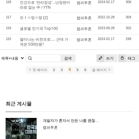
인간으로 '만리장성'...난장판이
118
랩퍼투혼
2024.02.17
306
따로 없는 中 / YTN
모ㅓㅇ멍ㅇ멍
[2]
117
랩퍼투혼
2022.10.28
304
글로벌 인기곡 Top100
116
랩퍼투혼
2023.09.28
302
멀미나는 비전프로..... 근데 가
115
랩퍼투혼
2024.02.17
299
격은 500만원?
검색
쓰기
태그
4
첫 페이지
2
3
5
6
끝 페이지
최근 게시물
개발자가 혼자서 만든 나름 괜찮...
랩퍼투혼