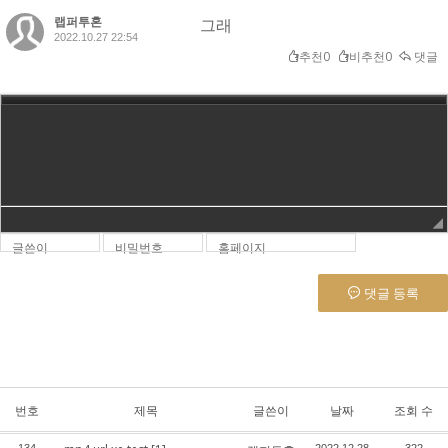
랩퍼투혼
그래
2022.10.27 22:54
추천0
비추천0
댓글
글쓴이
비밀번호
홈페이지
댓글 등록
번호
제목
글쓴이
날짜
조회 수