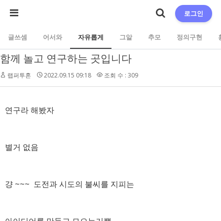
로그인
글쓰셈
어서와
자유롭게
그알
추모
정의구현
함께 놀고 연구하는 곳입니다
랩퍼투혼
2022.09.15 09:18
조회 수 : 309
연구라 해봤자
별거 없음
걍 ~~~ 도전과 시도의 불씨를 지피는