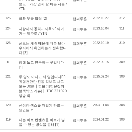
보드... 가장 먼저 칼 빼든 서울 /
YTN
글과 댓글 알림
[2]
125
랩퍼투혼
2022.10.27
312
사람까지 공격...'지옥도' 되어
124
랩퍼투혼
2023.10.04
311
가는 제주도 / YTN
폰트는 캐쉬 때문에 다른 브라
123
랩퍼투혼
2022.10.19
310
우저에서 확인하는게 정확합니
다
[3]
함께 놀고 연구하는 곳입니다
»
랩퍼투혼
2022.09.15
309
[1]
두 명도 아니고 세 명입니다🤦‍♂️
121
랩퍼투혼
2025.02.24
308
위험천만한 전동 킥보드 사고
모음 30분 | 한블리(한문철의
블랙박스 리뷰) | JTBC 221020
방송 외
신성한 섹스를 더럽게 만드는
120
랩퍼투혼
2024.11.04
308
인간들 ㅋ
나는 바로 컨텐츠를 빠르게 넣
119
랩퍼투혼
2024.01.22
308
을 수 있는 방식을 원해
[1]