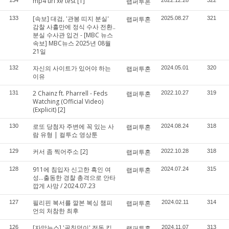
mp4 url xe test
[1]
134
랩퍼투혼
2022.12.28
322
[속보] 대검, '관봉 띠지 분실'
133
랩퍼투혼
2025.08.27
321
감찰 사흘만에 정식 수사 전환..
분실 수사관 입건 - [MBC 뉴스
속보] MBC뉴스 2025년 08월
21일
자신의 사이트가 있어야 하는
132
랩퍼투혼
2024.05.01
320
이유
2 Chainz ft. Pharrell - Feds
131
랩퍼투혼
2022.10.27
319
Watching (Official Video)
(Explicit)
[2]
로또 당첨자 주변에 꼭 있는 사
130
랩퍼투혼
2024.08.24
318
람 유형 | 컬투쇼 영상툰
커서 좀 찍어주소
[2]
129
랩퍼투혼
2022.10.28
318
911에 침입자 신고한 흑인 여
128
랩퍼투혼
2024.07.24
315
성…출동한 경찰 총격으로 안타
깝게 사망 / 2024.07.23
필리핀 복서를 깔본 복싱 챔피
127
랩퍼투혼
2024.02.11
314
언의 처참한 최후
[자막뉴스] '골칫덩이' 전동 킥
126
랩퍼투혼
2024.11.07
313