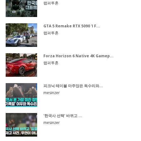
랩퍼투혼
GTA 5 Remake RTX 5090 'I F...
랩퍼투혼
Forza Horizon 6 Native 4K Gamep...
랩퍼투혼
피크닉 테이블 마주앉은 독수리와...
mesinzer
'한국사 선택' 바뀌고 ...
mesinzer