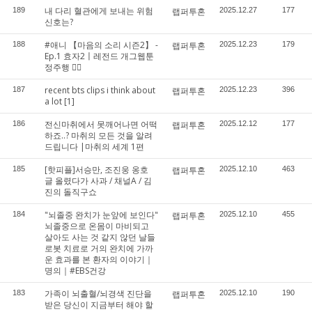
내 다리 혈관에게 보내는 위험
189
랩퍼투혼
2025.12.27
177
신호는?
#애니 【마음의 소리 시즌2】 -
188
랩퍼투혼
2025.12.23
179
Ep.1 효자2〡레전드 개그웹툰
정주행 🦸‍♀️
recent bts clips i think about
187
랩퍼투혼
2025.12.23
396
a lot
[1]
전신마취에서 못깨어나면 어떡
186
랩퍼투혼
2025.12.12
177
하죠..? 마취의 모든 것을 알려
드립니다 |마취의 세계 1편
[핫피플]서승만, 조진웅 옹호
185
랩퍼투혼
2025.12.10
463
글 올렸다가 사과 / 채널A / 김
진의 돌직구쇼
"뇌졸중 완치가 눈앞에 보인다"
184
랩퍼투혼
2025.12.10
455
뇌졸중으로 온몸이 마비되고
살아도 사는 것 같지 않던 날들
로봇 치료로 거의 완치에 가까
운 효과를 본 환자의 이야기｜
명의｜#EBS건강
가족이 뇌출혈/뇌경색 진단을
183
랩퍼투혼
2025.12.10
190
받은 당신이 지금부터 해야 할