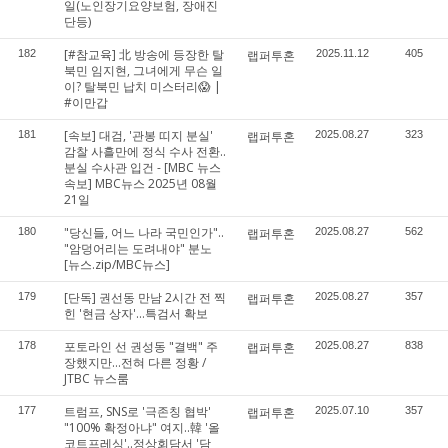
일(노인장기요양보험, 장애진
단등)
[#참교육] 北 방송에 등장한 탈
182
랩퍼투혼
2025.11.12
405
북민 임지현, 그녀에게 무슨 일
이? 탈북민 납치 미스터리😱 |
#이만갑
[속보] 대검, '관봉 띠지 분실'
181
랩퍼투혼
2025.08.27
323
감찰 사흘만에 정식 수사 전환..
분실 수사관 입건 - [MBC 뉴스
속보] MBC뉴스 2025년 08월
21일
"당신들, 어느 나라 국민인가"..
180
랩퍼투혼
2025.08.27
562
"암덩어리는 도려내야" 분노
[뉴스.zip/MBC뉴스]
[단독] 권선동 만남 2시간 전 찍
179
랩퍼투혼
2025.08.27
357
힌 '현금 상자'…특검서 확보
포토라인 선 권성동 "결백" 주
178
랩퍼투혼
2025.08.27
838
장했지만…전혀 다른 정황 /
JTBC 뉴스룸
트럼프, SNS로 '극존칭 협박'
177
랩퍼투혼
2025.07.10
357
"100% 확정아냐" 여지..韓 '올
코트프레싱'..정상회담서 '담