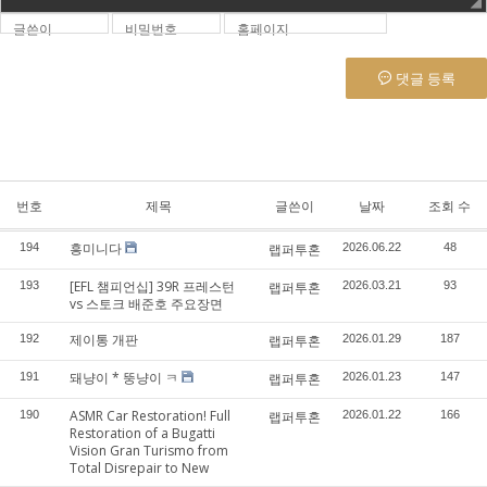
글쓴이
비밀번호
홈페이지
댓글 등록
번호
제목
글쓴이
날짜
조회 수
흥미니다
194
랩퍼투혼
2026.06.22
48
[EFL 챔피언십] 39R 프레스턴
193
랩퍼투혼
2026.03.21
93
vs 스토크 배준호 주요장면
제이통 개판
192
랩퍼투혼
2026.01.29
187
돼냥이 * 뚱냥이 ㅋ
191
랩퍼투혼
2026.01.23
147
ASMR Car Restoration! Full
190
랩퍼투혼
2026.01.22
166
Restoration of a Bugatti
Vision Gran Turismo from
Total Disrepair to New