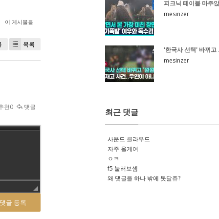
피크닉 테이블 마주앉
mesinzer
이 게시물을
록
목록
'한국사 선택' 바뀌고 .
mesinzer
추천0
댓글
최근 댓글
사운드 클라우드
자주 올게여
ㅇㅋ
f5 눌러보셈
왜 댓글을 하나 밖에 못달쥬?
댓글 등록