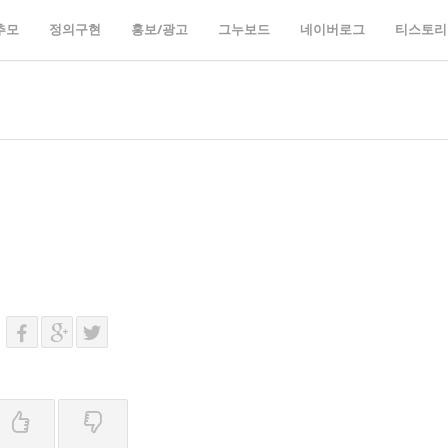
추모
정의구현
홍보/광고
그누보드
네이버로그
티스토리