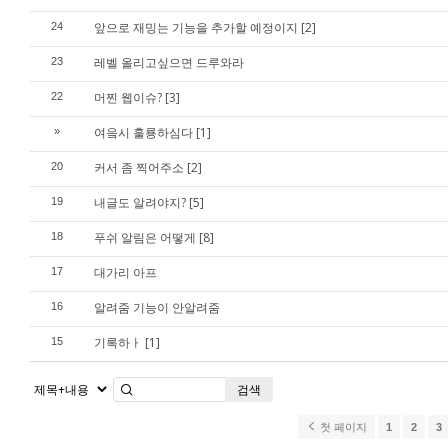
앞으로 재밍는 기능을 추가할 예정이지
[2]
24
레벨 올리고싶으면 드루와라
23
머찐 웹이슈?
[3]
22
여읔시 훌룡하심다
[1]
»
커서 좀 찍어주소
[2]
20
내글도 알려야지?
[5]
19
푸쉬 알림은 어떻게
[8]
18
대가리 아프
17
알려줌 기능이 안알려줌
16
기록하ㅏ
[1]
15
검색
첫 페이지
1
2
3