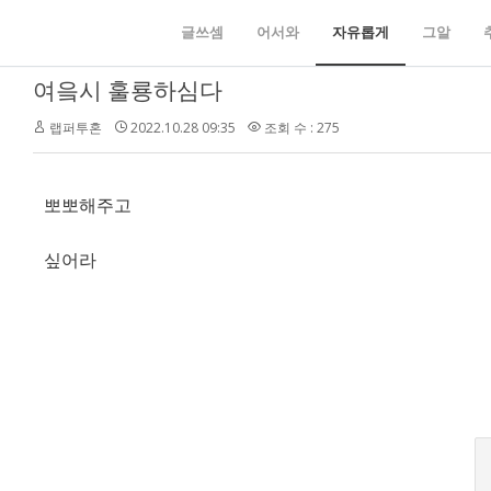
글쓰셈
어서와
자유롭게
그알
여읔시 훌룡하심다
랩퍼투혼
2022.10.28 09:35
조회 수 : 275
뽀뽀해주고
싶어라