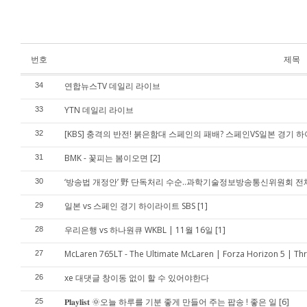
번호
제목
연합뉴스TV 데일리 라이브
34
YTN 데일리 라이브
33
[KBS] 충격의 반전! 붉은함대 스페인의 패배? 스페인VS일본 경기 
32
BMK - 꽃피는 봄이오면
[2]
31
‘방송법 개정안’ 野 단독처리 수순..과학기술정보방송통신위원회 전체회의 -
30
일본 vs 스페인 경기 하이라이트 SBS
[1]
29
우리은행 vs 하나원큐 WKBL | 11월 16일
[1]
28
McLaren 765LT - The Ultimate McLaren | Forza Horizon 5 | T
27
xe 대댓글 창이동 없이 할 수 있어야한다
26
𝐏𝐥𝐚𝐲𝐥𝐢𝐬𝐭 🌞오늘 하루를 기분 좋게 만들어 주는 팝송 ! 좋은 일
[6]
25