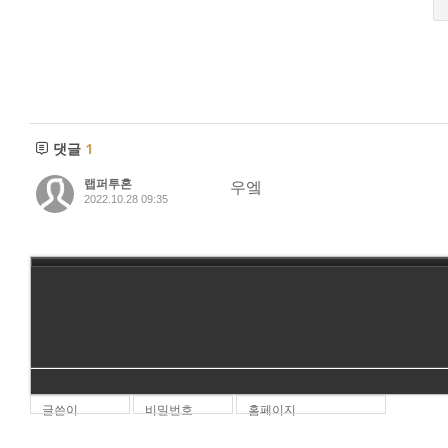
댓글
1
랩퍼투혼
우엨
2022.10.28 09:35
글쓴이
비밀번호
홈페이지