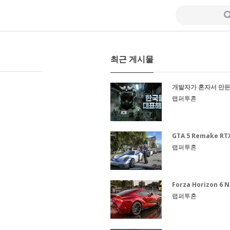
최근 게시물
개발자가 혼자서 만든 
랩퍼투혼
GTA 5 Remake RTX 5
랩퍼투혼
Forza Horizon 6 N
랩퍼투혼