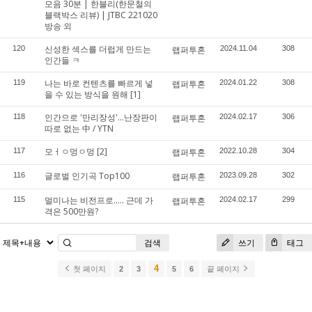
모음 30분 | 한블리(한문철의
블랙박스 리뷰) | JTBC 221020
방송 외
신성한 섹스를 더럽게 만드는
120
랩퍼투혼
2024.11.04
308
인간들 ㅋ
나는 바로 컨텐츠를 빠르게 넣
119
랩퍼투혼
2024.01.22
308
을 수 있는 방식을 원해
[1]
인간으로 '만리장성'...난장판이
118
랩퍼투혼
2024.02.17
306
따로 없는 中 / YTN
모ㅓㅇ멍ㅇ멍
[2]
117
랩퍼투혼
2022.10.28
304
글로벌 인기곡 Top100
116
랩퍼투혼
2023.09.28
302
멀미나는 비전프로..... 근데 가
115
랩퍼투혼
2024.02.17
299
격은 500만원?
검색
쓰기
태그
4
첫 페이지
2
3
5
6
끝 페이지