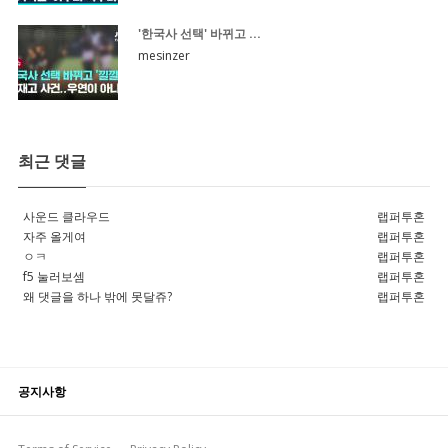
'한국사 선택' 바뀌고 ...
mesinzer
최근 댓글
사운드 클라우드
랩퍼투혼
자주 올게여
랩퍼투혼
ㅇㅋ
랩퍼투혼
f5 눌러보셈
랩퍼투혼
왜 댓글을 하나 밖에 못달쥬?
랩퍼투혼
공지사항