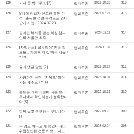
커서 좀 찍어주소
[2]
129
랩퍼투혼
2022.10.28
318
911에 침입자 신고한 흑인 여
128
랩퍼투혼
2024.07.24
315
성…출동한 경찰 총격으로 안타
깝게 사망 / 2024.07.23
필리핀 복서를 깔본 복싱 챔피
127
랩퍼투혼
2024.02.11
314
언의 처참한 최후
[자막뉴스] '골칫덩이' 전동 킥
126
랩퍼투혼
2024.11.07
313
보드... 가장 먼저 칼 빼든 서울 /
YTN
글과 댓글 알림
[2]
125
랩퍼투혼
2022.10.27
312
사람까지 공격...'지옥도' 되어
124
랩퍼투혼
2023.10.04
311
가는 제주도 / YTN
폰트는 캐쉬 때문에 다른 브라
123
랩퍼투혼
2022.10.19
310
우저에서 확인하는게 정확합니
다
[3]
함께 놀고 연구하는 곳입니다
122
랩퍼투혼
2022.09.15
309
[1]
두 명도 아니고 세 명입니다🤦‍♂️
121
랩퍼투혼
2025.02.24
308
위험천만한 전동 킥보드 사고