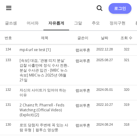
로그인
글쓰셈
어서와
자유롭게
그알
추모
정의구현
번호
제목
글쓴이
날짜
조회 수
mp4 url xe test
[1]
134
랩퍼투혼
2022.12.28
322
[속보] 대검, '관봉 띠지 분실'
133
랩퍼투혼
2025.08.27
321
감찰 사흘만에 정식 수사 전환..
분실 수사관 입건 - [MBC 뉴스
속보] MBC뉴스 2025년 08월
21일
자신의 사이트가 있어야 하는
132
랩퍼투혼
2024.05.01
320
이유
2 Chainz ft. Pharrell - Feds
131
랩퍼투혼
2022.10.27
319
Watching (Official Video)
(Explicit)
[2]
로또 당첨자 주변에 꼭 있는 사
130
랩퍼투혼
2024.08.24
318
람 유형 | 컬투쇼 영상툰