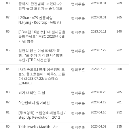
끝까지 '완전범죄' 노렸다…수
88
랩퍼투혼
2023.08.31
269
천억 들고 도망치는 순간에도
L2Share♫79 엔플라잉
87
랩퍼투혼
2023.08.31
265
N.Flying - Rooftop (옥탑방)
[PD수첩 10분 컷] "내 전세금을
86
랩퍼투혼
2023.08.11
240
돌려주세요"_MBC 2023년 6월
20일 방송
일면식 없는 여성 따라가 폭
85
랩퍼투혼
2023.07.22
262
행…"술 취해 기억 안 나" 범행
부인 / JTBC 사건반장
[사건속으로] 연쇄 성폭행범 오
84
랩퍼투혼
2023.07.22
258
늘도 출소했는데‥아무도 모른
다? (2023.07.22/뉴스데스
크/MBC)
비가 내리던 그 날
83
랩퍼투혼
2023.06.23
285
0 단편애니 잃어버린
82
랩퍼투혼
2023.04.19
701
[무료영화] 스텝업4: 레볼루션 /
81
랩퍼투혼
2023.04.16
252
Step Up Revolution , 2012
Talib Kweli x Madlib - Air
80
랩퍼투혼
2023.04.09
235