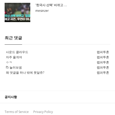
'한국사 선택' 바뀌고 ...
mesinzer
최근 댓글
사운드 클라우드
랩퍼투혼
자주 올게여
랩퍼투혼
ㅇㅋ
랩퍼투혼
f5 눌러보셈
랩퍼투혼
왜 댓글을 하나 밖에 못달쥬?
랩퍼투혼
공지사항
Terms of Service
Privacy Policy