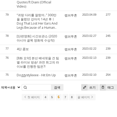
Quotes ft Diani (Official
Video)
“귀랑 다리를 잘랐어..” 300만
79
랩퍼투혼
2023.04.09
277
을 울렸던 강아지 14년 후ㅣ
Dog That Lost Her Ears And
Legs Because of a Human..
[단편영화] 시간보관소 (2020
78
랩퍼투혼
2023.02.27
245
아시아 골목 영화제 수상작)
4단 콤보
77
랩퍼투혼
2023.02.22
239
[8화 요약] 본선 베네핏을 건 팀
76
랩퍼투혼
2023.02.13
239
별 라이브 방송! 과연 최고의 라
이브를 진행한 팀은?!
Doggystyleeee - Hit Em Up
75
랩퍼투혼
2023.02.10
254
검색
쓰기
태그
6
첫 페이지
4
5
7
8
끝 페이지