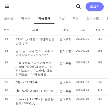
로그인
글쓰셈
어서와
자유롭게
그알
추모
정의구현
번호
제목
글쓴이
날짜
조회 수
230915_2 첫 전국 체납자 압류
94
랩퍼투혼
2023.09.16
256
동산 공매
물 속 들어갔다 '깜짝'…제주 바
93
랩퍼투혼
2023.09.15
266
다가 달라졌다 / SBS 8뉴스
오직 넷플릭스라서 가능했던
92
랩퍼투혼
2023.09.15
486
제작비 "400억"의 레전드 "조
선 디스토피아" 드라마... 몰입
감 미쳤습니다 꼭 보세요...
ISTJ - NCT DREAM
91
랩퍼투혼
2023.09.13
235
That's All I Wanted From You
90
랩퍼투혼
2023.09.09
245
Zombie (TAILOR x 맛 좋은 용
89
랩퍼투혼
2023.09.08
262
현이 Remix)
[2]