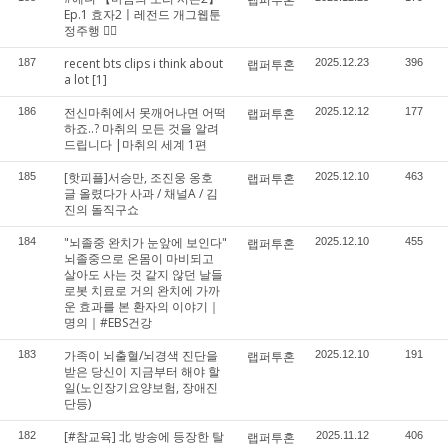
Ep.1 효자2〡레전드 개그웹툰
정주행 🦸‍♀️
recent bts clips i think about
187
랩퍼투혼
2025.12.23
396
a lot
[1]
전신마취에서 못깨어나면 어떡
186
랩퍼투혼
2025.12.12
177
하죠..? 마취의 모든 것을 알려
드립니다 |마취의 세계 1편
[핫피플]서승만, 조진웅 옹호
185
랩퍼투혼
2025.12.10
463
글 올렸다가 사과 / 채널A / 김
진의 돌직구쇼
"뇌졸중 완치가 눈앞에 보인다"
184
랩퍼투혼
2025.12.10
455
뇌졸중으로 온몸이 마비되고
살아도 사는 것 같지 않던 날들
로봇 치료로 거의 완치에 가까
운 효과를 본 환자의 이야기｜
명의｜#EBS건강
가족이 뇌출혈/뇌경색 진단을
183
랩퍼투혼
2025.12.10
191
받은 당신이 지금부터 해야 할
일(노인장기요양보험, 장애진
단등)
[#참교육] 北 방송에 등장한 탈
182
랩퍼투혼
2025.11.12
406