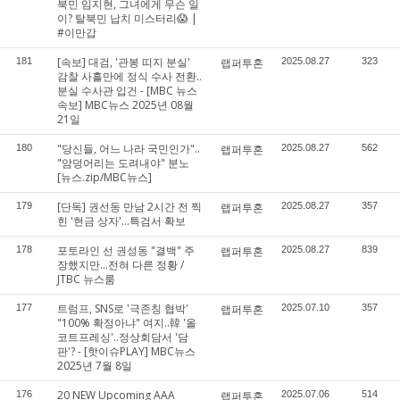
북민 임지현, 그녀에게 무슨 일
이? 탈북민 납치 미스터리😱 |
#이만갑
[속보] 대검, '관봉 띠지 분실'
181
랩퍼투혼
2025.08.27
323
감찰 사흘만에 정식 수사 전환..
분실 수사관 입건 - [MBC 뉴스
속보] MBC뉴스 2025년 08월
21일
"당신들, 어느 나라 국민인가"..
180
랩퍼투혼
2025.08.27
562
"암덩어리는 도려내야" 분노
[뉴스.zip/MBC뉴스]
[단독] 권선동 만남 2시간 전 찍
179
랩퍼투혼
2025.08.27
357
힌 '현금 상자'…특검서 확보
포토라인 선 권성동 "결백" 주
178
랩퍼투혼
2025.08.27
839
장했지만…전혀 다른 정황 /
JTBC 뉴스룸
트럼프, SNS로 '극존칭 협박'
177
랩퍼투혼
2025.07.10
357
"100% 확정아냐" 여지..韓 '올
코트프레싱'..정상회담서 '담
판'? - [핫이슈PLAY] MBC뉴스
2025년 7월 8일
20 NEW Upcoming AAA
176
랩퍼투혼
2025.07.06
514