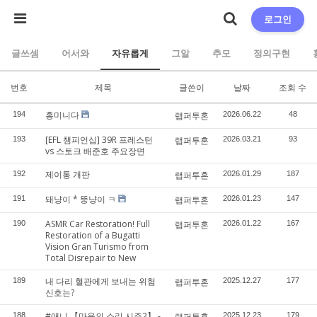
로그인
글쓰셈
어서와
자유롭게
그알
추모
정의구현
번호
제목
글쓴이
날짜
조회 수
흥미니다
194
랩퍼투혼
2026.06.22
48
[EFL 챔피언십] 39R 프레스턴
193
랩퍼투혼
2026.03.21
93
vs 스토크 배준호 주요장면
제이통 개판
192
랩퍼투혼
2026.01.29
187
돼냥이 * 뚱냥이 ㅋ
191
랩퍼투혼
2026.01.23
147
ASMR Car Restoration! Full
190
랩퍼투혼
2026.01.22
167
Restoration of a Bugatti
Vision Gran Turismo from
Total Disrepair to New
내 다리 혈관에게 보내는 위험
189
랩퍼투혼
2025.12.27
177
신호는?
#애니 【마음의 소리 시즌2】 -
188
랩퍼투혼
2025.12.23
179