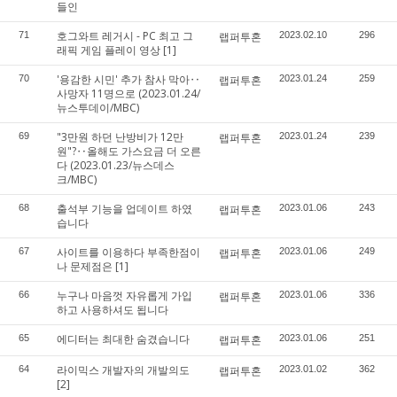
들인
호그와트 레거시 - PC 최고 그
71
랩퍼투혼
2023.02.10
296
래픽 게임 플레이 영상
[1]
'용감한 시민' 추가 참사 막아‥
70
랩퍼투혼
2023.01.24
259
사망자 11명으로 (2023.01.24/
뉴스투데이/MBC)
"3만원 하던 난방비가 12만
69
랩퍼투혼
2023.01.24
239
원"?‥올해도 가스요금 더 오른
다 (2023.01.23/뉴스데스
크/MBC)
출석부 기능을 업데이트 하였
68
랩퍼투혼
2023.01.06
243
습니다
사이트를 이용하다 부족한점이
67
랩퍼투혼
2023.01.06
249
나 문제점은
[1]
누구나 마음껏 자유롭게 가입
66
랩퍼투혼
2023.01.06
336
하고 사용하셔도 됩니다
에디터는 최대한 숨겼습니다
65
랩퍼투혼
2023.01.06
251
라이믹스 개발자의 개발의도
64
랩퍼투혼
2023.01.02
362
[2]