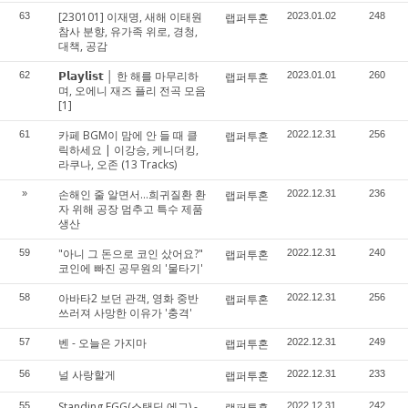
[230101] 이재명, 새해 이태원
63
랩퍼투혼
2023.01.02
248
참사 분향, 유가족 위로, 경청,
대책, 공감
𝗣𝗹𝗮𝘆𝗹𝗶𝘀𝘁 │ 한 해를 마무리하
62
랩퍼투혼
2023.01.01
260
며, 오에니 재즈 플리 전곡 모음
[1]
카페 BGM이 맘에 안 들 때 클
61
랩퍼투혼
2022.12.31
256
릭하세요 | 이강승, 케니더킹,
라쿠나, 오존 (13 Tracks)
손해인 줄 알면서…희귀질환 환
»
랩퍼투혼
2022.12.31
236
자 위해 공장 멈추고 특수 제품
생산
"아니 그 돈으로 코인 샀어요?"
59
랩퍼투혼
2022.12.31
240
코인에 빠진 공무원의 '물타기'
아바타2 보던 관객, 영화 중반
58
랩퍼투혼
2022.12.31
256
쓰러져 사망한 이유가 '충격'
벤 - 오늘은 가지마
57
랩퍼투혼
2022.12.31
249
널 사랑할게
56
랩퍼투혼
2022.12.31
233
Standing EGG(스탠딩 에그) -
55
랩퍼투혼
2022.12.31
242