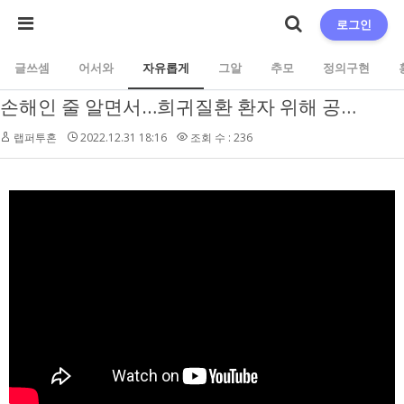
로그인
글쓰셈
어서와
자유롭게
그알
추모
정의구현
손해인 줄 알면서…희귀질환 환자 위해 공장 멈추고 특수 제품 생산
랩퍼투혼
2022.12.31 18:16
조회 수 : 236