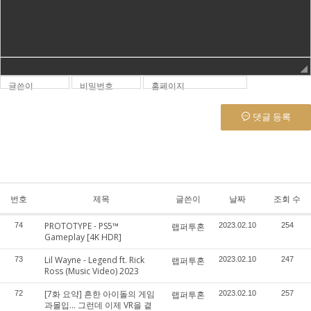
글쓴이
비밀번호
홈페이지
댓글 등록
번호
제목
글쓴이
날짜
조회 수
PROTOTYPE - PS5™
74
랩퍼투혼
2023.02.10
254
Gameplay [4K HDR]
Lil Wayne - Legend ft. Rick
73
랩퍼투혼
2023.02.10
247
Ross (Music Video) 2023
[7화 요약] 흔한 아이돌의 게임
72
랩퍼투혼
2023.02.10
257
과몰입... 그런데 이제 VR을 곁