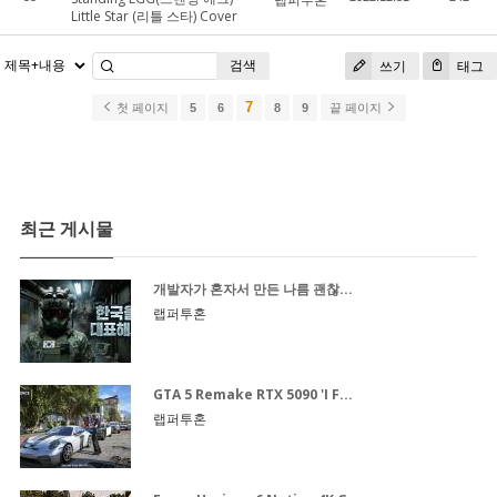
Little Star (리틀 스타) Cover
검색
쓰기
태그
7
첫 페이지
5
6
8
9
끝 페이지
최근 게시물
개발자가 혼자서 만든 나름 괜찮...
랩퍼투혼
GTA 5 Remake RTX 5090 'I F...
랩퍼투혼