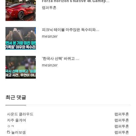
Forza Horizon 6 Native 4K Gamep...
랩퍼투혼
피크닉 테이블 마주앉은 독수리와...
mesinzer
'한국사 선택' 바뀌고 ...
mesinzer
최근 댓글
사운드 클라우드
랩퍼투혼
자주 올게여
랩퍼투혼
ㅇㅋ
랩퍼투혼
f5 눌러보셈
랩퍼투혼